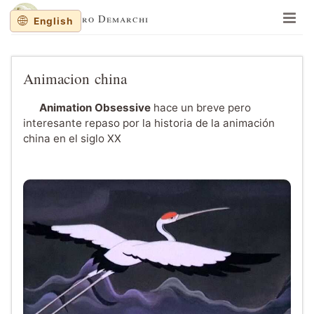
Lisandro Demarchi
English
En un lugar de la mancha
Memorias y balanceos
Animacion china
Jinetes de Mar
Animation Obsessive
hace un breve pero
Cuaderno de dibujos
interesante repaso por la historia de la animación
china en el siglo XX
Sobre al autor
Sitios recomendados
Recortes al paso
English