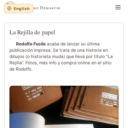
Lisandro Demarchi
English
En un lugar de la mancha
Memorias y balanceos
La Rejilla de papel
Jinetes de Mar
Rodolfo Fucile
acaba de lanzar su última
Cuaderno de dibujos
publicación impresa. Se trata de una historia en
dibujos (o historieta muda) que lleva por título “La
Sobre al autor
Rejilla”. Fotos, más info y compra online en el sitio
Sitios recomendados
de Rodolfo.
Recortes al paso
English