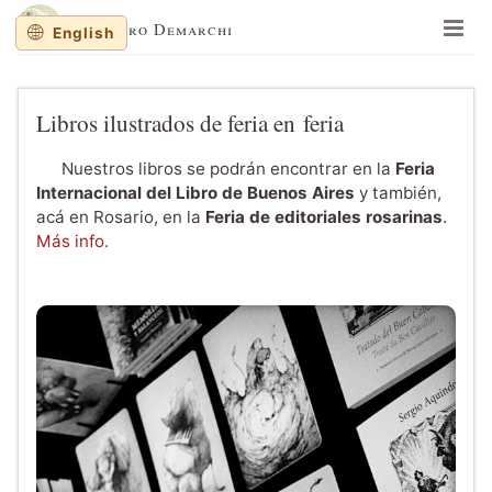
Lisandro Demarchi
English
En un lugar de la mancha
Memorias y balanceos
Libros ilustrados de feria en feria
Jinetes de Mar
Nuestros libros se podrán encontrar en la
Feria
Cuaderno de dibujos
Internacional del Libro de Buenos Aires
y también,
acá en Rosario, en la
Feria de editoriales rosarinas
.
Sobre al autor
Más info
.
Sitios recomendados
Recortes al paso
English