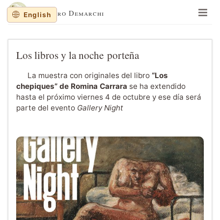
Lisandro Demarchi
English
En un lugar de la mancha
Memorias y balanceos
Los libros y la noche porteña
Jinetes de Mar
La muestra con originales del libro
“Los
Cuaderno de dibujos
chepiques” de Romina Carrara
se ha extendido
hasta el próximo viernes 4 de octubre y ese día será
Sobre al autor
parte del evento
Gallery Night
Sitios recomendados
Recortes al paso
English