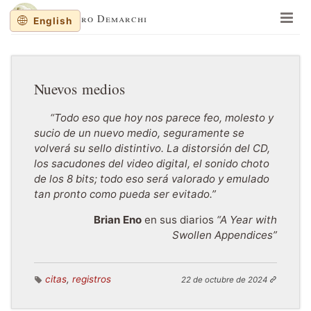
Lisandro Demarchi
English
En un lugar de la mancha
Memorias y balanceos
Nuevos medios
Jinetes de Mar
“Todo eso que hoy nos parece feo, molesto y
Cuaderno de dibujos
sucio de un nuevo medio, seguramente se
Sobre al autor
volverá su sello distintivo. La distorsión del CD,
los sacudones del video digital, el sonido choto
Sitios recomendados
de los 8 bits; todo eso será valorado y emulado
Recortes al paso
tan pronto como pueda ser evitado.”
English
Brian Eno
en sus diarios
“A Year with
Swollen Appendices”
citas
,
registros
22 de octubre de 2024