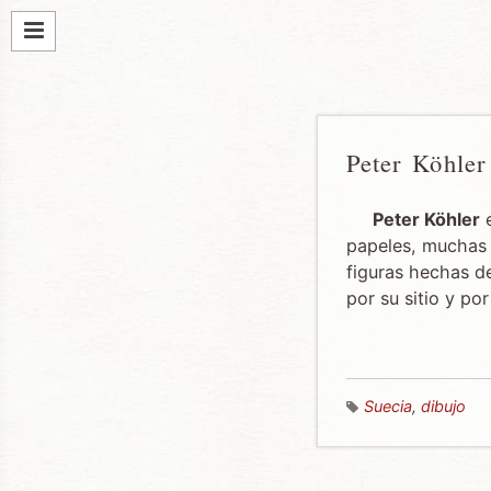
Peter Köhler
Peter Köhler
e
papeles, muchas 
figuras hechas de
por su sitio y por
Suecia
,
dibujo