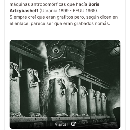
máquinas antropomórficas que hacía
Boris
Artzybasheff
(Ucrania 1899 - EEUU 1965).
Siempre creí que eran grafitos pero, según dicen en
el enlace, parece ser que eran grabados nomás.
Visitar