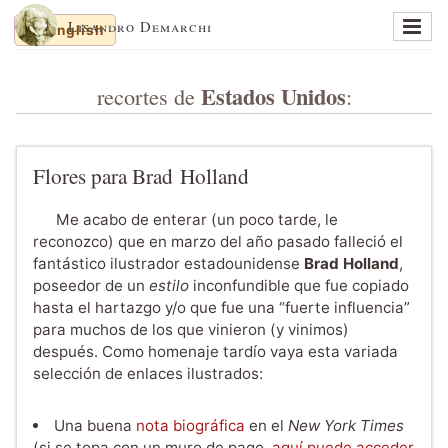
Lisandro Demarchi
English
En un lugar de la mancha
Estados Unidos
recortes de
:
Memorias y balanceos
Jinetes de Mar
Cuaderno de dibujos
Flores para Brad Holland
Sobre al autor
Me acabo de enterar (un poco tarde, le
Sitios recomendados
reconozco) que en marzo del año pasado falleció el
fantástico ilustrador estadounidense
Brad Holland
,
Recortes al paso
poseedor de un
estilo
inconfundible que fue copiado
hasta el hartazgo y/o que fue una “fuerte influencia”
English
para muchos de los que vinieron (y vinimos)
después. Como homenaje tardío vaya esta variada
selección de enlaces ilustrados:
Una buena
nota biográfica
en el
New York Times
(si se topa con un muro de pago,
aquí puede acceder