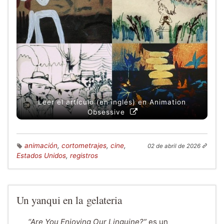
Leer el artículo (en inglés) en Animation
Obsessive
animación
,
cortometrajes
,
cine
,
02 de abril de 2026
Estados Unidos
,
registros
Un yanqui en la gelateria
“
Are You Enjoying Our Linguine?”
es un