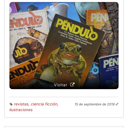
Visitar
revistas
,
ciencia ficción
,
15 de septiembre de 2019
ilustraciones