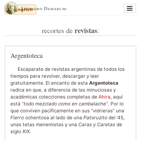
Lisandro Demarchi
English
En un lugar de la mancha
revistas
recortes de
:
Memorias y balanceos
Jinetes de Mar
Cuaderno de dibujos
Argentoteca
Sobre al autor
Escaparate de revistas argentinas de todos los
Sitios recomendados
tiempos para revolver, descargar y leer
gratuitamente. El encanto de esta
Argentoteca
Recortes al paso
radica en que, a diferencia de las minuciosas y
académicas colecciones completas de
Ahira
, aquí
English
está
“todo mezclado como en cambalache”
. Por lo
que conviven pacíficamente en sus “vidrieras” una
Fierro
ochentosa al lado de una
Patoruzito
del ‘45,
unas tetas menemistas y una
Caras y Caretas
de
siglo XIX.