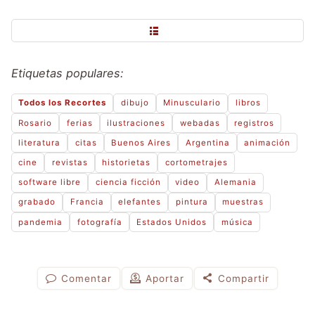
Etiquetas populares:
Todos los Recortes
dibujo
Minusculario
libros
Rosario
ferias
ilustraciones
webadas
registros
literatura
citas
Buenos Aires
Argentina
animación
cine
revistas
historietas
cortometrajes
software libre
ciencia ficción
video
Alemania
grabado
Francia
elefantes
pintura
muestras
pandemia
fotografía
Estados Unidos
música
Comentar
Aportar
Compartir