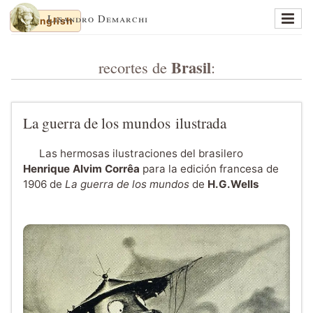
Lisandro Demarchi
English
En un lugar de la mancha
Brasil
recortes de
:
Memorias y balanceos
Jinetes de Mar
Cuaderno de dibujos
La guerra de los mundos ilustrada
Sobre al autor
Las hermosas ilustraciones del brasilero
Sitios recomendados
Henrique Alvim Corrêa
para la edición francesa de
1906 de
La guerra de los mundos
de
H.G.Wells
Recortes al paso
English