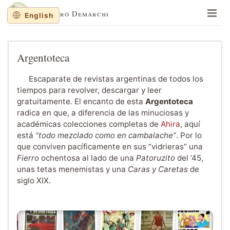
Lisandro Demarchi
English
En un lugar de la mancha
Memorias y balanceos
Argentoteca
Jinetes de Mar
Escaparate de revistas argentinas de todos los
Cuaderno de dibujos
tiempos para revolver, descargar y leer
gratuitamente. El encanto de esta
Argentoteca
Sobre al autor
radica en que, a diferencia de las minuciosas y
Sitios recomendados
académicas colecciones completas de
Ahira
, aquí
está
“todo mezclado como en cambalache”
. Por lo
Recortes al paso
que conviven pacíficamente en sus “vidrieras” una
Fierro
ochentosa al lado de una
Patoruzito
del ‘45,
English
unas tetas menemistas y una
Caras y Caretas
de
siglo XIX.