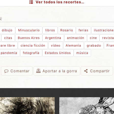
Ver todos los recortes…
:
dibujo
Minusculario
libros
Rosario
ferias
ilustracione
citas
Buenos Aires
Argentina
animación
cine
revist
are libre
ciencia ficción
video
Alemania
grabado
Fran
pandemia
fotografía
Estados Unidos
música
Comentar
Aportar
a la gorra
Compartir