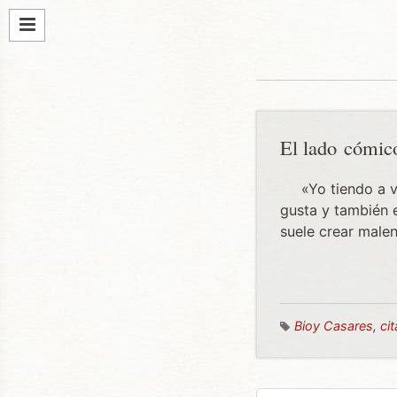
El lado cómic
«Yo tiendo a v
gusta y también 
suele crear male
Bioy Casares
,
ci